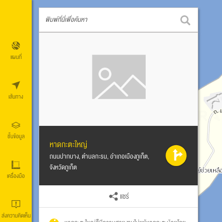
พิมพ์ที่นี่เพื่อค้นหา
แผนที่
เส้นทาง
ชั้นข้อมูล
หาดกะตะใหญ่
ถนนปากบาง, ตำบลกะรน, อำเภอเมืองภูเก็ต,
จังหวัดภูเก็ต
เครื่องมือ
แชร์
ส่งความคิดเห็น