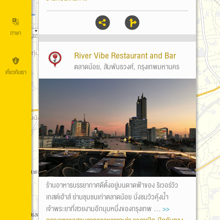
ภาษา
River Vibe Restaurant and Bar
ตลาดน้อย, สัมพันธวงศ์, กรุงเทพมหานคร
เกี่ยวกับเรา
ร้านอาหารบรรยากาศดีตั้งอยู่บนดาดฟ้าของ ริเวอร์วิว
เกสต์เฮ้าส์ ย่านชุมชนเก่าตลาดน้อย นั่งชมวิวคุ้งน้ำ
เจ้าพระยาที่สวยงามอีกมุมหนึ่งของกรุงเทพ ...
>>