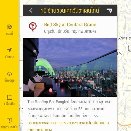
10 ร้านชวนเดทวันวาเลนไทน์
Red Sky at Centara Grand
ปทุมวัน, ปทุมวัน, กรุงเทพมหานคร
แผนที่
เส้นทาง
ชั้นข้อมูล
Top Rooftop Bar Bangkok ใจกลางเมืองที่สวยที่สุดแห่ง
เครื่องมือ
หนึ่งของกรุงเทพ บนตึกระฟ้าชั้นที่ 55 กับบรรยากาศ
เอ็กคลูซีฟสุดแสนโรแมนติค ไม่มีที่ไหนที่จะ ...
>>
กรุณาตรวจสอบราคาอาหารและช่วงเวลาเปิด-ปิดกับทาง
ส่งความคิดเห็น
ร้านก่อนเดินทาง